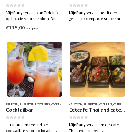
0
out of 5
0
out of 5
MijnPartyservice kan Trdelník
MijnPartyservice heeft een
op locatie voor u maken! Dit
gezellige compacte snackkar of
garandeerd versheid en de
frietkar voor op locatie. Wij
€
115,00
v.a. prijs
geur is onweerstaanbaar. De
komen graag naar uw locatie
Trdelník kan met diverse
om verse frietjes en snacks
toppings waaronder:
voor u te maken. Wij hebben
chocolade, kaneel, nootjes, ijs
verschillende snack…
en vele andere suikerwerken….
BEURZEN
,
BUFFETTEN & CATERING
,
COCKTAILS
,
EETKRAMEN
AZIATISCH
,
,
EVENEMENTEN
BUFFETTEN
,
CATERING
,
FUNFOOD
,
CATERING SAMENWERKINGEN
,
IBIZA
,
MEDI
Cocktailbar
Eetcafe Thailand catering op locatie
0
out of 5
0
out of 5
Huur nu een feestelijke
MijnPartyservice en eetcafe
cocktailbar voor op locatie!
Thailand zijn een