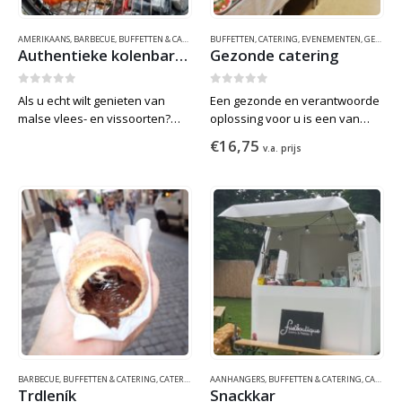
AMERIKAANS
,
BARBECUE
,
BUFFETTEN & CATERING
BUFFETTEN
,
WINTER
,
ZOMER
,
CATERING
,
EVENEMENTEN
,
GEZOND
,
Authentieke kolenbarbecue catering
Gezonde catering
0
out of 5
0
out of 5
Als u echt wilt genieten van
Een gezonde en verantwoorde
malse vlees- en vissoorten?
oplossing voor u is een van
Dan is deze kolen barbecue
onze gezonde lunch- of
€
16,75
v.a. prijs
catering op locatie echt wat
dinercatering! Heerlijke vers
voor u! Het vlees en vis wordt
bereide gerechten met goede
indirect gegaard op…
kwaliteit, verse en duurzame
ingrediënten. Mogelijk voor
zowel kleine…
BARBECUE
,
BUFFETTEN & CATERING
,
CATERING
,
EVENEMENTEN
AANHANGERS
,
,
FUNFOOD
BUFFETTEN & CATERING
,
FUNFOOD
,
THEMAFEEST
,
CATERING
Trdleník
Snackkar