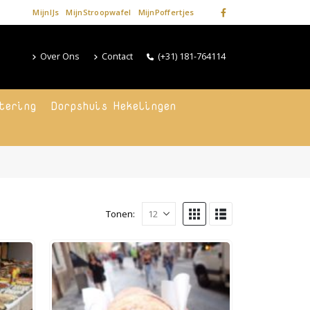
MijnIJs
MijnStroopwafel
MijnPoffertjes
Over Ons
Contact
(+31) 181-764114
tering
Dorpshuis Hekelingen
Tonen: