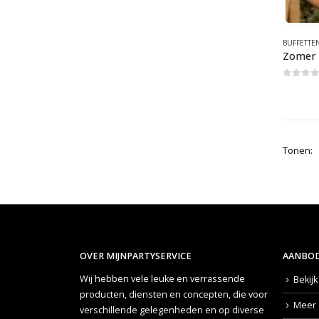
BUFFETTE
Zomer 
0
out 
Tonen:
OVER MIJNPARTYSERVICE
AANBOD
Wij hebben vele leuke en verrassende
Bekij
producten, diensten en concepten, die voor
Meer 
verschillende gelegenheden en op diverse