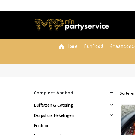
Home
Funfood
Kraamconc
Compleet Aanbod
Sorteren
Buffetten & Catering
Dorpshuis Hekelingen
Funfood