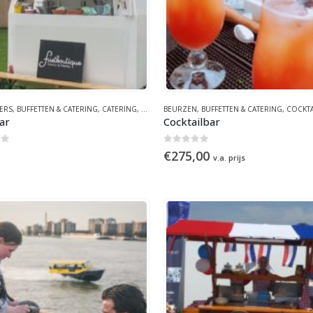
ERS
,
BUFFETTEN & CATERING
,
CATERING
,
EETKARREN
BEURZEN
,
EVENEMENTEN
,
BUFFETTEN & CATERING
,
FUNFOOD
,
WINTER
,
COCKTA
,
ar
Cocktailbar
of 5
0
out of 5
€
275,00
v.a. prijs