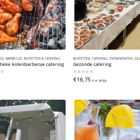
NS
,
BARBECUE
,
BUFFETTEN & CATERING
,
WINTER
BUFFETTEN
,
ZOMER
,
CATERING
,
EVENEMENTEN
,
GE
tieke kolenbarbecue catering
Gezonde catering
of 5
0
out of 5
€
16,75
v.a. prijs