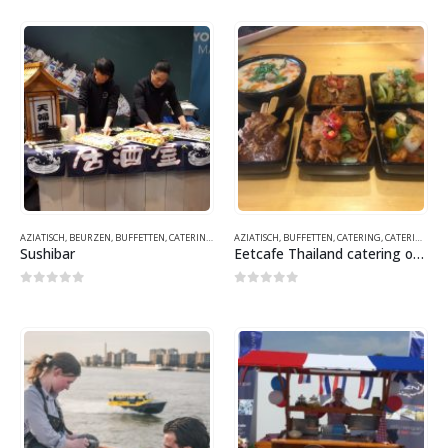
AZIATISCH
,
BEURZEN
,
BUFFETTEN
,
CATERING
,
CATERING SAMENWERKINGEN
AZIATISCH
,
BUFFETTEN
,
CATERING
,
EETKARREN
,
CATERING SAMENWERKINGEN
,
EETKRA
Sushibar
Eetcafe Thailand catering op locatie
0
out of 5
0
out of 5