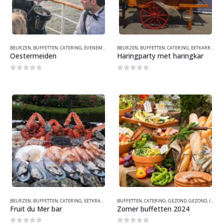
BEURZEN
,
BUFFETTEN
,
CATERING
,
EVENEMENTEN
,
BEURZEN
GEZOND
,
,
GEZOND
BUFFETTEN
,
GEZOND
,
CATERING
,
HOLLANDS
,
EETKARREN
,
IBIZA
,
,
E
M
Oestermeiden
Haringparty met haringkar
0
out of 5
0
out of 5
BEURZEN
,
BUFFETTEN
,
CATERING
,
EETKRAMEN
,
EVENEMENTEN
BUFFETTEN
,
CATERING
,
FUNFOOD
,
GEZOND
,
GEZOND
,
GEZOND
,
GEZOND
,
IBIZA
,
GEZ
,
Fruit du Mer bar
Zomer buffetten 2024