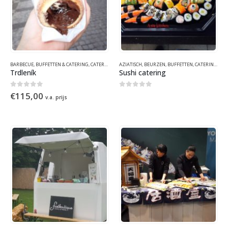
BARBECUE
,
BUFFETTEN & CATERING
,
CATERING
,
EVENEMENTEN
AZIATISCH
,
BEURZEN
,
FUNFOOD
,
BUFFETTEN
,
FUNFOOD
,
CATERING
,
THEMAFEEST
,
CA
Trdleník
Sushi catering
0
out of 5
0
out of 5
€
115,00
v.a. prijs