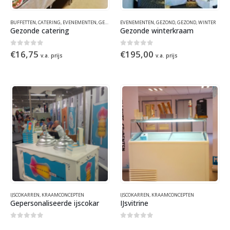
BUFFETTEN
,
CATERING
,
EVENEMENTEN
,
GEZOND
,
GEZOND
EVENEMENTEN
,
GEZOND
,
GEZOND
,
UNCATEGORIZED
,
GEZOND
,
WINTER
,
WINTER
,
ZO
Gezonde catering
Gezonde winterkraam
0
out of 5
0
out of 5
€
16,75
€
195,00
v.a. prijs
v.a. prijs
IJSCOKARREN
,
KRAAMCONCEPTEN
IJSCOKARREN
,
KRAAMCONCEPTEN
Gepersonaliseerde ijscokar
IJsvitrine
0
out of 5
0
out of 5