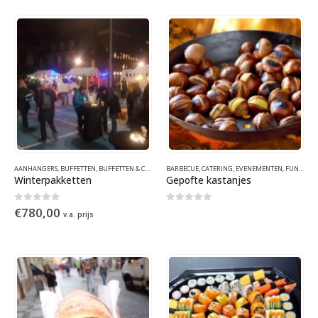
AANHANGERS
,
BUFFETTEN
,
BUFFETTEN & CATERING
BARBECUE
,
CATERING
,
CATERING
,
EETKARREN
,
EVENEMENTEN
,
EETKRAMEN
,
FUNFOOD
,
EVENEM
,
Winterpakketten
Gepofte kastanjes
0
out of 5
0
out of 5
€
780,00
v.a. prijs