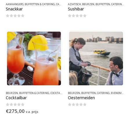
AANHANGERS
,
BUFFETTEN & CATERING
,
CATERING
AZIATISCH
,
EETKARREN
,
BEURZEN
,
EVENEMENTEN
,
BUFFETTEN
,
FUNFOOD
,
CATERING
,
WINTER
,
CA
Snackkar
Sushibar
0
out of 5
0
out of 5
BEURZEN
,
BUFFETTEN & CATERING
,
COCKTAILS
,
EETKRAMEN
BEURZEN
,
,
BUFFETTEN
EVENEMENTEN
,
CATERING
,
FUNFOOD
,
EVENEMENTEN
,
IBIZA
,
MEDI
Cocktailbar
Oestermeiden
0
out of 5
0
out of 5
€
275,00
v.a. prijs