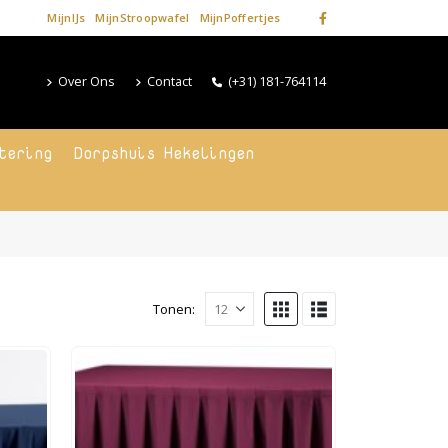
MijnIJs
MijnStroopwafel
MijnPoffertjes
Over Ons
Contact
(+31) 181-764114
tering
Dorpshuis Hekelingen
Tonen: