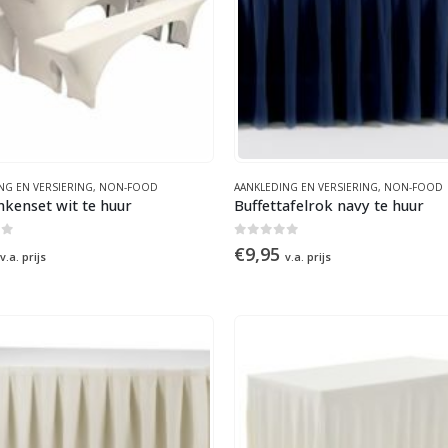
NG EN VERSIERING
,
NON-FOOD
AANKLEDING EN VERSIERING
,
NON-FOOD
nkenset wit te huur
Buffettafelrok navy te huur
of 5
0
out of 5
€
9,95
v.a. prijs
v.a. prijs