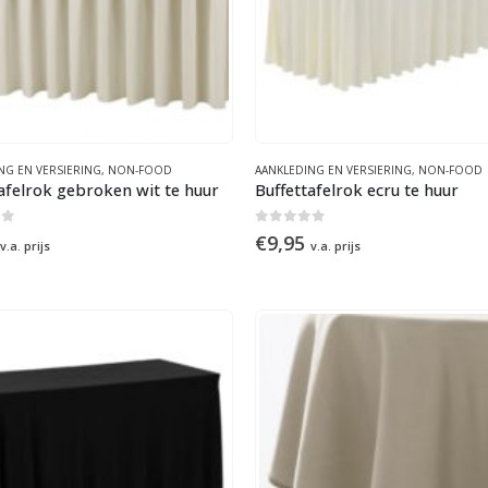
NG EN VERSIERING
,
NON-FOOD
AANKLEDING EN VERSIERING
,
NON-FOOD
afelrok gebroken wit te huur
Buffettafelrok ecru te huur
of 5
0
out of 5
€
9,95
v.a. prijs
v.a. prijs