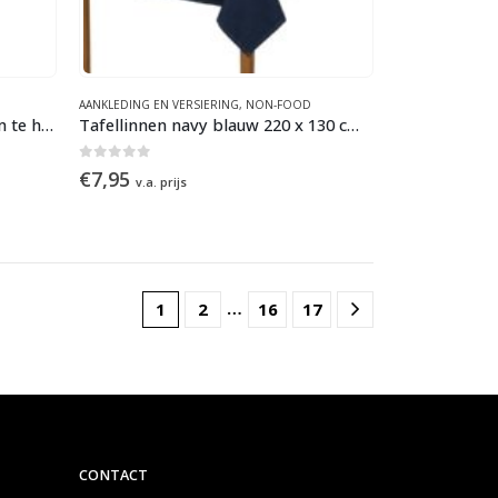
AANKLEDING EN VERSIERING
,
NON-FOOD
Tafellinnen crème 220 x 130 cm te huur
Tafellinnen navy blauw 220 x 130 cm te huur
0
out of 5
€
7,95
v.a. prijs
…
1
2
16
17
CONTACT