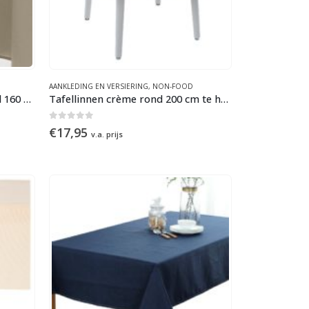
AANKLEDING EN VERSIERING
,
NON-FOOD
Tafellinnen gebroken wit rond 160 cm te huur
Tafellinnen crème rond 200 cm te huur
0
out of 5
€
17,95
v.a. prijs