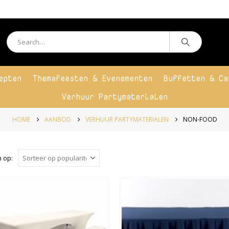
epten
Themafeesten & Evenementen
Buffetten & Ca
Verhuur Partymaterialen
HOME
AANBOD
VERHUUR PARTYMATERIALEN
NON-FOOD
 op: