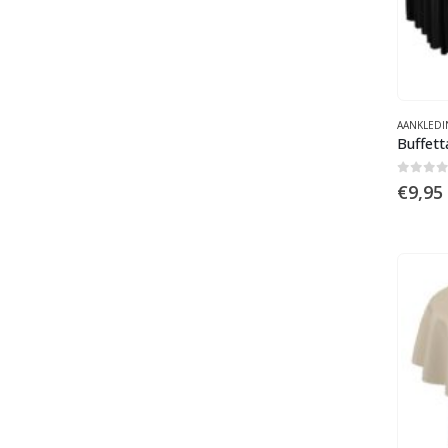
AANKLEDI
Buffett
0
out 
€
9,95