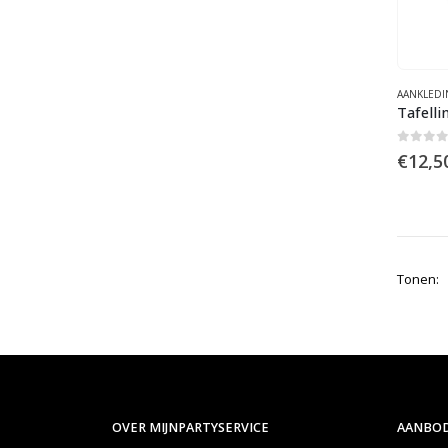
AANKLEDI
0
out 
€
12,5
Tonen:
OVER MIJNPARTYSERVICE
AANBOD