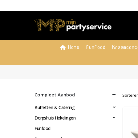
Home
Funfood
Kraamconc
Compleet Aanbod
Sorteren
Buffetten & Catering
Dorpshuis Hekelingen
Funfood