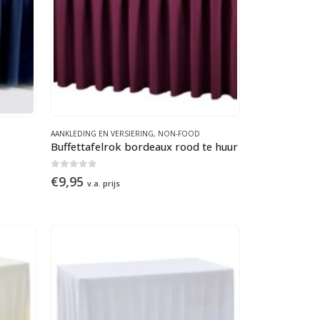
AANKLEDING EN VERSIERING
,
NON-FOOD
Buffettafelrok bordeaux rood te huur
0
out of 5
€
9,95
v.a. prijs