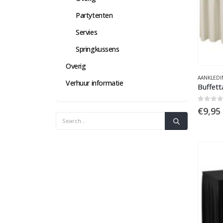
Partytenten
Servies
Springkussens
Overig
AANKLEDI
Verhuur informatie
Buffett
0
out 
€
9,95