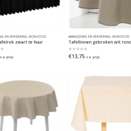
NG EN VERSIERING
,
NON-FOOD
AANKLEDING EN VERSIERING
,
NON-FOOD
afelrok zwart te huur
of 5
0
out of 5
€
13,75
v.a. prijs
v.a. prijs