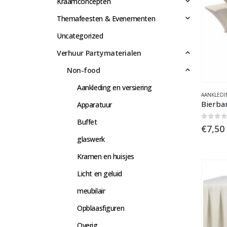
Kraamconcepten
Themafeesten & Evenementen
Uncategorized
Verhuur Partymaterialen
Non-food
Aankleding en versiering
AANKLEDI
Bierba
Apparatuur
Buffet
0
out 
€
7,50
glaswerk
Kramen en huisjes
Licht en geluid
meubilair
Opblaasfiguren
Overig