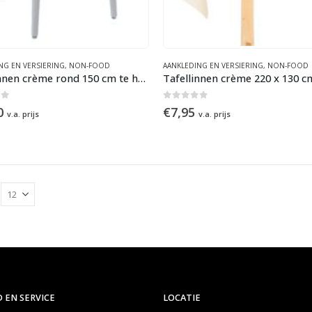
NG EN VERSIERING
,
NON-FOOD
AANKLEDING EN VERSIERING
,
NON-FOOD
Tafellinnen crème rond 150 cm te huur
of 5
0
out of 5
0
€
7,95
v.a. prijs
v.a. prijs
 EN SERVICE
LOCATIE