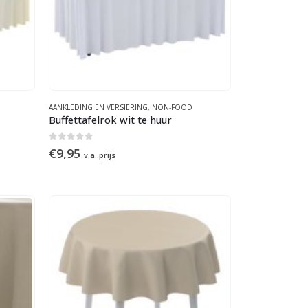
AANKLEDING EN VERSIERING
,
NON-FOOD
Buffettafelrok wit te huur
0
out of 5
€
9,95
v.a. prijs