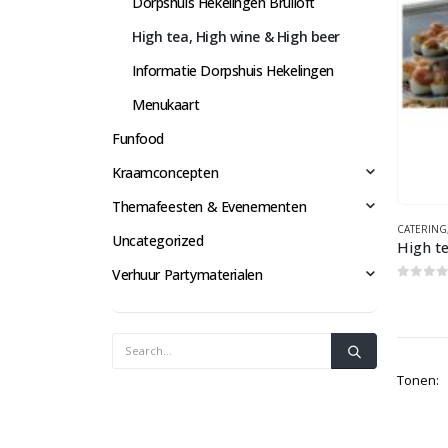
Dorpshuis Hekelingen Bruiloft
High tea, High wine & High beer
Informatie Dorpshuis Hekelingen
Menukaart
Funfood
Kraamconcepten
Themafeesten & Evenementen
CATERING
Uncategorized
High te
Verhuur Partymaterialen
0
out 
Tonen: