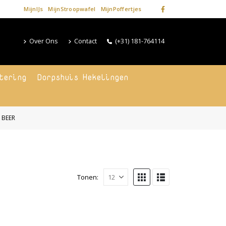
MijnIJs
MijnStroopwafel
MijnPoffertjes
Over Ons
Contact
(+31) 181-764114
tering
Dorpshuis Hekelingen
 BEER
Tonen: