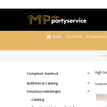
Home
Funfood
Kraamconc
HOM
High te
Compleet Aanbod
Buffetten & Catering
Sorteren
Dorpshuis Hekelingen
Catering