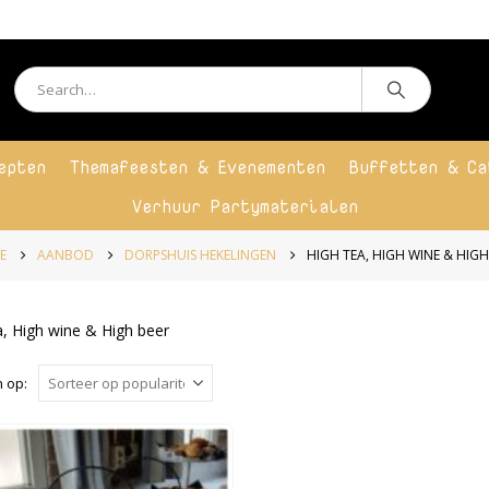
epten
Themafeesten & Evenementen
Buffetten & Ca
Verhuur Partymaterialen
E
AANBOD
DORPSHUIS HEKELINGEN
HIGH TEA, HIGH WINE & HIGH
a, High wine & High beer
 op: