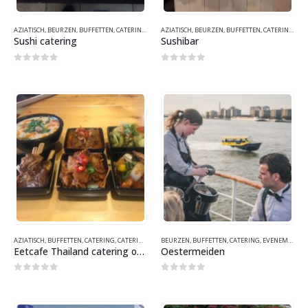
AZIATISCH
,
BEURZEN
,
BUFFETTEN
,
CATERING
,
CATERING SAMENWERKINGEN
AZIATISCH
,
BEURZEN
,
BUFFETTEN
,
EVENEMENTEN
,
CATERING
,
FUNF
,
CA
Sushi catering
Sushibar
0
out of 5
0
out of 5
AZIATISCH
,
BUFFETTEN
,
CATERING
,
CATERING SAMENWERKINGEN
BEURZEN
,
BUFFETTEN
,
EVENEMENTEN
,
CATERING
,
GEZOND
,
EVENEMENTEN
,
GEZO
Eetcafe Thailand catering op locatie
Oestermeiden
0
out of 5
0
out of 5