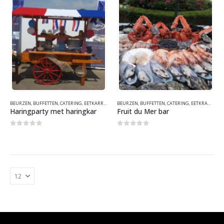
BEURZEN
,
BUFFETTEN
,
CATERING
,
EETKARREN
,
EETKRAMEN
BEURZEN
,
,
BUFFETTEN
EVENEMENTEN
,
CATERING
,
FUNFOOD
,
EETKRAMEN
,
GEZOND
,
,
G
E
Haringparty met haringkar
Fruit du Mer bar
0
out of 5
0
out of 5