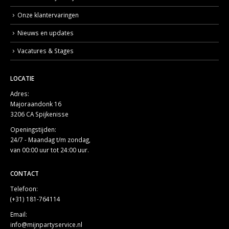
Onze klantervaringen
Nieuws en updates
Vacatures & Stages
LOCATIE
Adres:
Majoraandonk 16
3206 CA Spijkenisse
Openingstijden:
24/7 - Maandag t/m zondag,
van 00:00 uur tot 24:00 uur.
CONTACT
Telefoon:
(+31) 181-764114
Email:
info@mijnpartyservice.nl