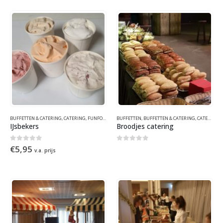
BUFFETTEN & CATERING
,
CATERING
,
FUNFOOD
BUFFETTEN
,
BUFFETTEN & CATERING
,
CATERING
,
IJsbekers
Broodjes catering
0
out of 5
0
out of 5
€
5,95
v.a. prijs