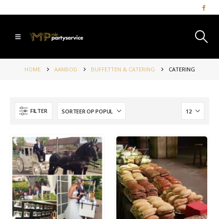
HOME
AANBOD
BUFFETTEN & CATERING
CATERING
FILTER