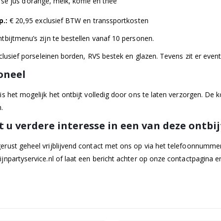
rse jus d’orange, melk, koffie en thee
p.:
€ 20,95 exclusief BTW en transsportkosten
tbijtmenu’s zijn te bestellen vanaf 10 personen.
inclusief porseleinen borden, RVS bestek en glazen. Tevens zit er eve
oneel
is het mogelijk het ontbijt volledig door ons te laten verzorgen. De 
.
t u verdere interesse in een van deze ontbi
rust geheel vrijblijvend contact met ons op via het telefoonnummer
jnpartyservice.nl
of laat een bericht achter op onze contactpagina en