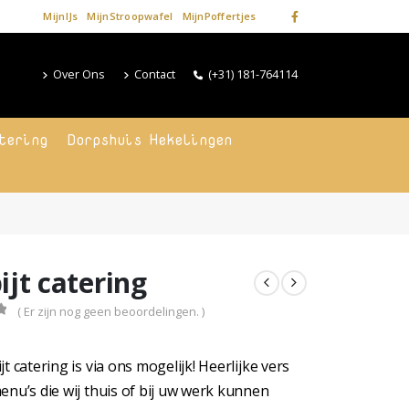
MijnIJs
MijnStroopwafel
MijnPoffertjes
Over Ons
Contact
(+31) 181-764114
tering
Dorpshuis Hekelingen
ijt catering
( Er zijn nog geen beoordelingen. )
f 5
t catering is via ons mogelijk! Heerlijke vers
enu’s die wij thuis of bij uw werk kunnen