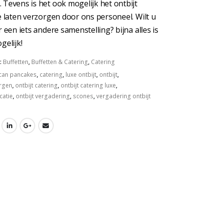
 Tevens is het ook mogelijk het ontbijt
te laten verzorgen door ons personeel. Wilt u
r een iets andere samenstelling? bijna alles is
gelijk!
:
Buffetten
,
Buffetten & Catering
,
Catering
can pancakes
,
catering
,
luxe ontbijt
,
ontbijt
,
orgen
,
ontbijt catering
,
ontbijt catering luxe
,
catie
,
ontbijt vergadering
,
scones
,
vergadering ontbijt