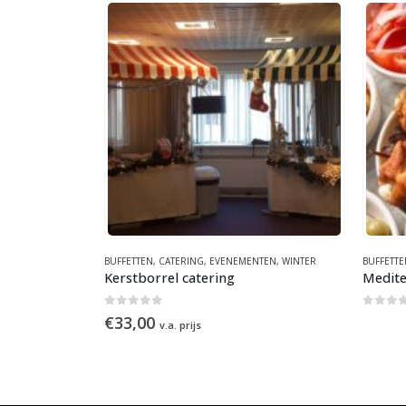
G
OMER
,
CATERING
BUFFETTEN
,
CATERING
,
EVENEMENTEN
,
WINTER
BUFFETTE
Kerstborrel catering
Medite
0
out of 5
0
out 
€
33,00
v.a. prijs