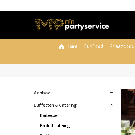
Home
Funfood
Kraamconc
Aanbod
Buffetten & Catering
Barbecue
Bruiloft catering