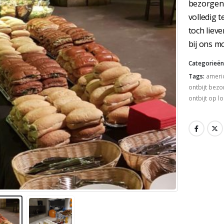
bezorgen.
volledig 
toch lieve
bij ons mo
Categorieën
Tags:
ameri
ontbijt bez
ontbijt op lo