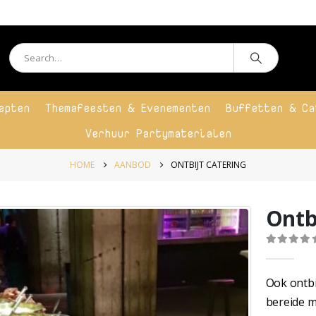
epten
Themafeesten & Evenementen
Buffetten & Ca
Verhuur Partymaterialen
HOME
AANBOD
ONTBIJT CATERING
Ontb
0
out o
Ook ontbij
bereide m