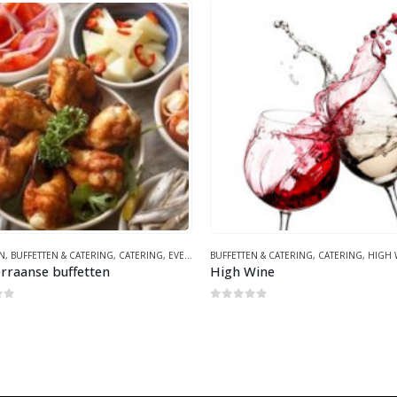
N
,
BUFFETTEN & CATERING
,
CATERING
,
EVENEMENTEN
BUFFETTEN & CATERING
,
IBIZA
,
MEDITERRAANS
,
CATERING
,
THEMAFEEST
,
HIGH 
rraanse buffetten
High Wine
of 5
0
out of 5