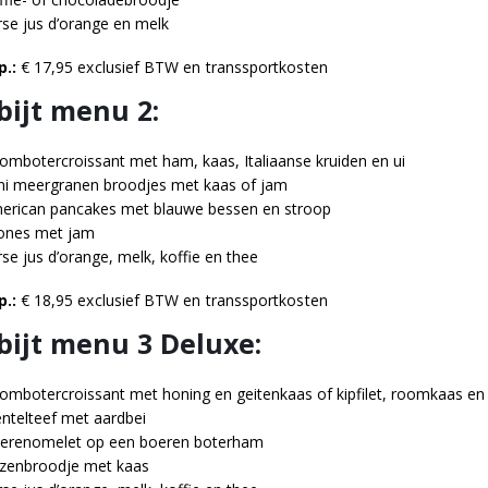
rse jus d’orange en melk
p.:
€ 17,95 exclusief BTW en transsportkosten
bijt menu 2:
ombotercroissant met ham, kaas, Italiaanse kruiden en ui
ni meergranen broodjes met kaas of jam
erican pancakes met blauwe bessen en stroop
ones met jam
rse jus d’orange, melk, koffie en thee
p.:
€ 18,95 exclusief BTW en transsportkosten
bijt menu 3 Deluxe:
ombotercroissant met honing en geitenkaas of kipfilet, roomkaas en 
ntelteef met aardbei
erenomelet op een boeren boterham
zenbroodje met kaas