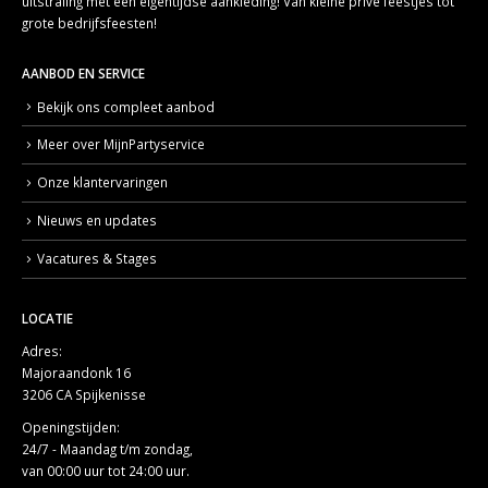
uitstraling met een eigentijdse aankleding! Van kleine privé feestjes tot
grote bedrijfsfeesten!
AANBOD EN SERVICE
Bekijk ons compleet aanbod
Meer over MijnPartyservice
Onze klantervaringen
Nieuws en updates
Vacatures & Stages
LOCATIE
Adres:
Majoraandonk 16
3206 CA Spijkenisse
Openingstijden:
24/7 - Maandag t/m zondag,
van 00:00 uur tot 24:00 uur.