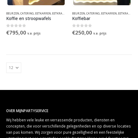
BEURZEN
,
CATERING
,
EETKARREN
,
EETKRAMEN
,
EVENEMENTEN
BEURZEN
,
CATERING
,
FUNFOOD
,
EETKARREN
,
FUNFOOD
,
EETKRAMEN
,
HOLLANDS
,
,
K
E
Koffie en stroopwafels
Koffiebar
0
out of 5
0
out of 5
€
795,00
€
250,00
v.a. prijs
v.a. prijs
OVER MIJNPARTYSERVICE
Wij hebben vele leuke en verrassende producten, diensten en
concepten, die voor verschillende gelegenheden en op diverse locaties
van pas komen. Wij zorgen voor pure gezelligheid en een feestelijke