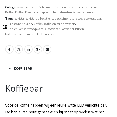
Categorieën:
Beurzen
,
Catering
,
Eetkarren
,
Eetkramen
,
Evenementen
,
Koffie
,
Koffie
,
Kraamconcepten
,
Themafeesten & Evenementen
Tags:
barista
,
barista op locatie
,
cappuccino
,
espresso
,
espressobar
,
espressobar huren
,
koffie
,
koffie en stroopwafels
,
koffie en verse stroopwafels
,
koffiebar
,
koffiebar huren
,
koffiebar op beurzen
,
koffiemeisje
KOFFIEBAR
Koffiebar
Voor de koffie hebben wij een leuke witte LED verlichte bar.
De bar is van hout gemaakt en hij staat op wielen wat he
t