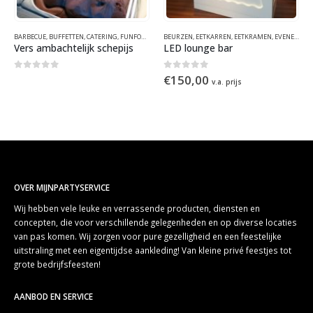
OMER
BARBECUE
,
FUNFOOD
,
,
BUFFETTEN
HOLLANDS
,
,
KRAAMCONCEPTEN
CATERING
,
FUNFOOD
,
THEMAFEESTEN & EVENEMENTEN
,
IJSCOKARREN
BEURZEN
,
,
KRAAMCONCEPTEN
EETKARREN
,
EETKRAMEN
,
WINTER
,
ZOMER
,
,
EVENEMENTEN
ZOMER
Vers ambachtelijk schepijs
LED lounge bar
0
out of 5
0
out of 5
€
150,00
v.a. prijs
OVER MIJNPARTYSERVICE
Wij hebben vele leuke en verrassende producten, diensten en
concepten, die voor verschillende gelegenheden en op diverse locaties
van pas komen. Wij zorgen voor pure gezelligheid en een feestelijke
uitstraling met een eigentijdse aankleding! Van kleine privé feestjes tot
grote bedrijfsfeesten!
AANBOD EN SERVICE