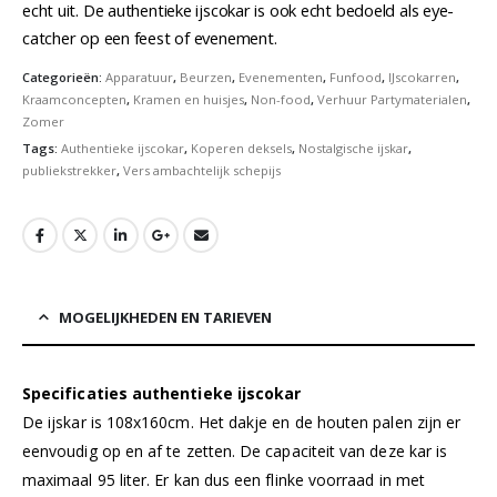
echt uit. De authentieke ijscokar is ook echt bedoeld als eye-
catcher op een feest of evenement.
Categorieën:
Apparatuur
,
Beurzen
,
Evenementen
,
Funfood
,
IJscokarren
,
Kraamconcepten
,
Kramen en huisjes
,
Non-food
,
Verhuur Partymaterialen
,
Zomer
Tags:
Authentieke ijscokar
,
Koperen deksels
,
Nostalgische ijskar
,
publiekstrekker
,
Vers ambachtelijk schepijs
MOGELIJKHEDEN EN TARIEVEN
Specificaties authentieke ijscokar
De ijskar is 108x160cm. Het dakje en de houten palen zijn er
eenvoudig op en af te zetten. De capaciteit van deze kar is
maximaal 95 liter. Er kan dus een flinke voorraad in met