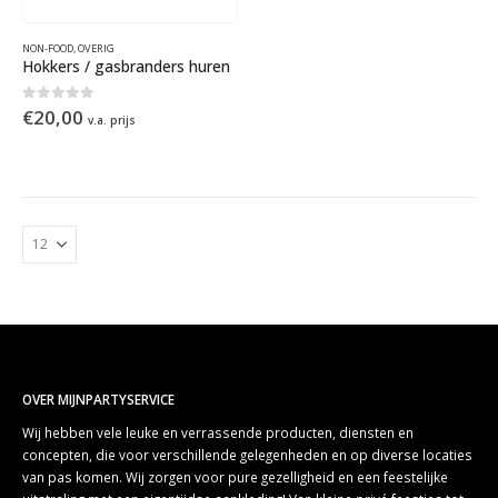
NON-FOOD
,
OVERIG
Hokkers / gasbranders huren
0
out of 5
€
20,00
v.a. prijs
OVER MIJNPARTYSERVICE
Wij hebben vele leuke en verrassende producten, diensten en
concepten, die voor verschillende gelegenheden en op diverse locaties
van pas komen. Wij zorgen voor pure gezelligheid en een feestelijke