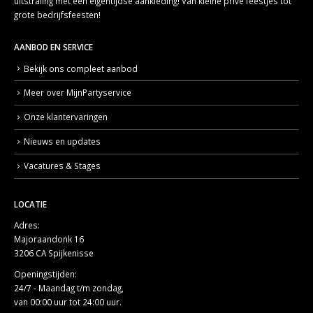
uitstraling met een eigentijdse aankleding! Van kleine privé feestjes tot
grote bedrijfsfeesten!
AANBOD EN SERVICE
Bekijk ons compleet aanbod
Meer over MijnPartyservice
Onze klantervaringen
Nieuws en updates
Vacatures & Stages
LOCATIE
Adres:
Majoraandonk 16
3206 CA Spijkenisse
Openingstijden:
24/7 - Maandag t/m zondag,
van 00:00 uur tot 24:00 uur.