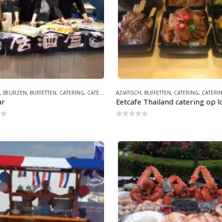
,
BEURZEN
,
BUFFETTEN
,
CATERING
,
CATERING SAMENWERKINGEN
AZIATISCH
,
BUFFETTEN
,
EETKARREN
,
CATERING
,
EETKRAME
,
CATERING SA
ar
Eetcafe Thailand catering op l
of 5
0
out of 5