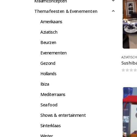
Kraamconcepten
Themafeesten & Evenementen
Amerikaans
Aziatisch
Beurzen
Evenementen
AZIATISCH
Sushib
Gezond
Hollands
0
out 
Ibiza
Mediterraans
Seafood
Shows & entertainment
Sinterklaas
Winter