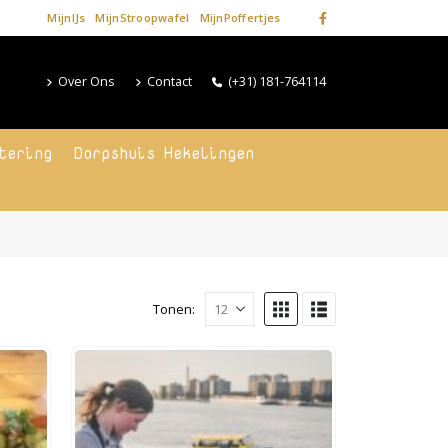
MijnIJs
MijnStroopwafel
MijnPoffertjes
Over Ons
Contact
(+31) 181-764114
tering
Dorpshuis Hekelingen
Tonen: