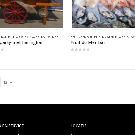
,
BUFFETTEN
,
CATERING
,
EETKARREN
,
EETKRAMEN
BEURZEN
,
EVENEMENTEN
,
BUFFETTEN
,
FUNFOOD
,
CATERING
,
GEZOND
,
EETKRA
,
G
party met haringkar
Fruit du Mer bar
of 5
0
out of 5
 EN SERVICE
LOCATIE