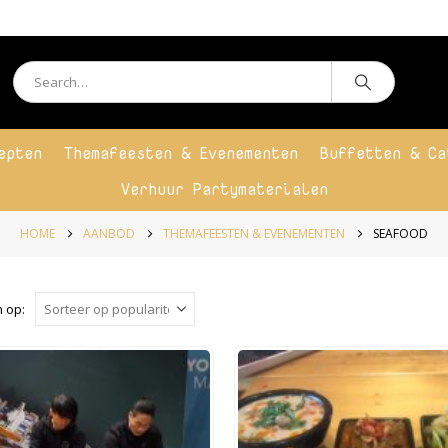
epten
Themafeesten & Evenementen
Buffetten & Ca
Verhuur Partymaterialen
HOME
AANBOD
THEMAFEESTEN & EVENEMENTEN
SEAFOOD
 op: