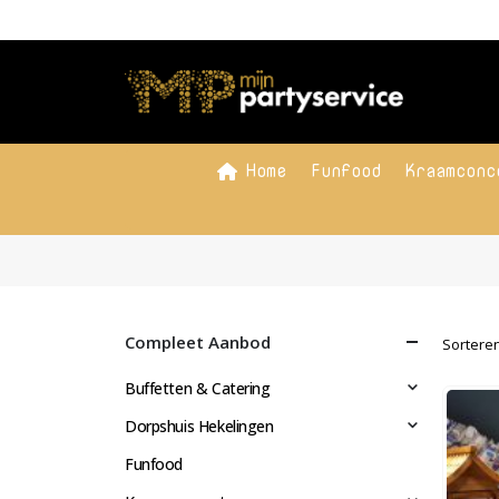
Home
Funfood
Kraamconc
Compleet Aanbod
Sorteren
Buffetten & Catering
Dorpshuis Hekelingen
Funfood