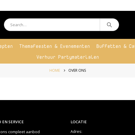
epten
Themafeesten & Evenementen
Buffetten & Ca
Verhuur Partymaterialen
HOME
OVER ONS
 EN SERVICE
LOCATIE
Adres:
k ons compleet aanbod