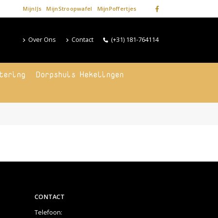
MijnIJs
MijnStroopwafel
MijnPoffertjes
Over Ons
Contact
(+31) 181-764114
tering
Dorpshuis Hekelingen
CONTACT
Telefoon: