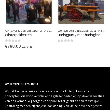
WINTER
AANHANGERS
,
FUNFOOD
,
HOLLANDS
,
BUFFETTEN
,
KRAAMCONCEPTEN
,
BUFFETTEN & CATERING
,
THEMAFEESTEN & EVENEMENTEN
BEURZEN
,
CATERING
,
BUFFETTEN
,
EETKARREN
,
CATERING
,
EETKRAMEN
,
WINTER
,
EETKARREN
,
ZOMER
,
EVENEM
,
E
Winterpakketten
Haringparty met haringkar
0
out of 5
0
out of 5
€
780,00
v.a. prijs
OVER MIJNPARTYSERVICE
Wij hebben vele leuke en verrassende producten, diensten en
concepten, die voor verschillende gelegenheden en op diverse locaties
van pas komen. Wij zorgen voor pure gezelligheid en een feestelijke
uitstraling met een eigentijdse aankleding! Van kleine privé feestjes tot