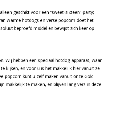
lleen geschikt voor een “sweet-sixteen”-party;
r van warme hotdogs en verse popcorn doet het
bsoluut beproefd middel en bewijst zich keer op
en. Wij hebben een speciaal hotdog apparaat, waar
 kijken, en voor u is het makkelijk hier vanuit ze
 De popcorn kunt u zelf maken vanuit onze Gold
n makkelijk te maken, en blijven lang vers in deze