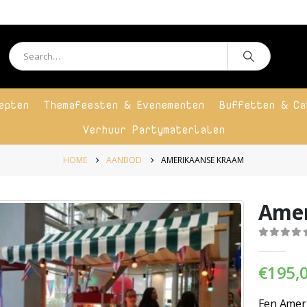
epten
Themafeesten & Evenementen
Buffetten & Ca
Verhuur Partymaterialen
HOME
AANBOD
AMERIKAANSE KRAAM
Amer
0
out o
€
195,
Een Ameri