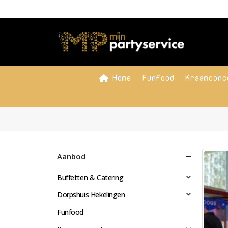
Home
Funfood
Kraamconc
Aanbod
Buffetten & Catering
Dorpshuis Hekelingen
Funfood