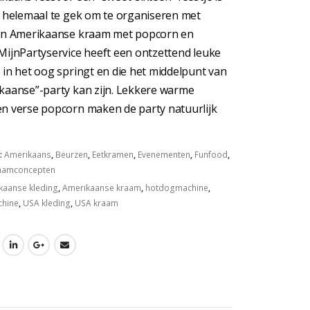
k helemaal te gek om te organiseren met
een Amerikaanse kraam met popcorn en
MijnPartyservice heeft een ontzettend leuke
 in het oog springt en die het middelpunt van
kaanse”-party kan zijn. Lekkere warme
n verse popcorn maken de party natuurlijk
:
Amerikaans
,
Beurzen
,
Eetkramen
,
Evenementen
,
Funfood
,
aamconcepten
kaanse kleding
,
Amerikaanse kraam
,
hotdogmachine
,
hine
,
USA kleding
,
USA kraam