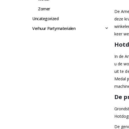
Zomer
De Amer
Uncategorized
deze kr
winkele
Verhuur Partymaterialen
keer we
Hotd
In de A
u de wo
uit te 
Medal p
machin
De pr
Grondst
Hotdogs
De geno