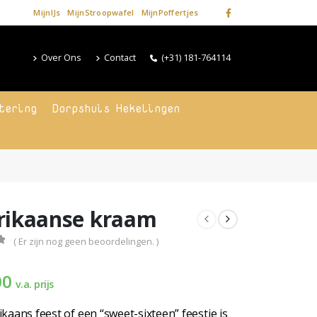
MijnIJs
MijnStroopwafel
MijnPoffertjes
Over Ons
Contact
(+31) 181-764114
tering
Dorpshuis Hekelingen
ikaanse kraam
( Er zijn nog geen beoordelingen. )
f 5
00
v.a. prijs
kaans feest of een “sweet-sixteen” feestje is