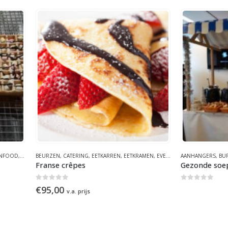
YMATERIALEN
AMCONCEPTEN
,
CATERING
,
EETKARREN
,
ZOMER
,
WINTER
,
EETKRAMEN
,
EVENEMENTEN
AANHANGERS
,
FUNFOOD
,
BUFFETTEN
,
FUNFOOD
,
BUFFETTEN & C
,
MEDITERRAA
 crêpes
Gezonde soepen
of 5
0
out of 5
0
v.a. prijs