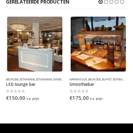
GERELATEERDE PRODUCTEN
PTEN
ERHUUR PARTYMATERIALEN
,
KRAAMCONCEPTEN
,
BEURZEN
THEMAFEESTEN & EVENEMENTEN
,
EETKARREN
,
SINTERKLAAS
,
EETKRAMEN
,
WINTER
,
EVENEMENTEN
APPARATUUR
,
KRAAMCONCEPTEN
,
BEURZEN
,
KRAMEN EN HUISJES
,
BUFFET
,
EETKRAMEN
,
NON
,
E
LED lounge bar
Smoothiebar
0
out of 5
0
out of 5
€
150,00
€
175,00
v.a. prijs
v.a. prijs