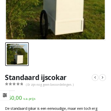
Standaard ijscokar
( Er zijn nog geen beoordelingen. )
0
out of 5
€
50,00
v.a. prijs
De standaard ijskar is een eenvoudige, maar een toch erg