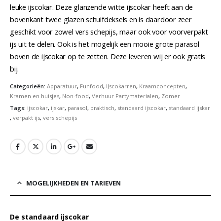
leuke ijscokar. Deze glanzende witte ijscokar heeft aan de
bovenkant twee glazen schuifdeksels en is daardoor zeer
geschikt voor zowel vers schepijs, maar ook voor voorverpakt
ijs uit te delen. Ook is het mogelijk een mooie grote parasol
boven de ijscokar op te zetten. Deze leveren wij er ook gratis
bij.
Categorieën:
Apparatuur
,
Funfood
,
IJscokarren
,
Kraamconcepten
,
Kramen en huisjes
,
Non-food
,
Verhuur Partymaterialen
,
Zomer
Tags:
ijscokar
,
ijskar
,
parasol
,
praktisch
,
standaard ijscokar
,
standaard ijskar
,
verpakt ijs
,
vers schepijs
MOGELIJKHEDEN EN TARIEVEN
De standaard ijscokar