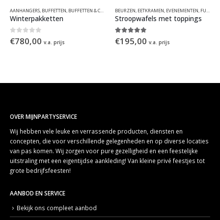
ERIALEN
ITERRAANS
,
MEDITERRAANS
AANHANGERS
,
MEUBILAIR
,
THEMAFEESTEN & EVENEMENTEN
,
BUFFETTEN
,
NON-FOOD
,
BUFFETTEN & CATERING
,
ZOMER
,
ZOMER
BEURZEN
,
CATERING
,
EETKRAMEN
,
EETKARREN
,
EVENEMENTEN
,
EETKRAMEN
,
,
EVENEM
FUNFOOD
Winterpakketten
Stroopwafels met toppings
0
out of 5
5.00
out of 5
€
780,00
€
195,00
v.a. prijs
v.a. prijs
OVER MIJNPARTYSERVICE
Wij hebben vele leuke en verrassende producten, diensten en
concepten, die voor verschillende gelegenheden en op diverse locaties
van pas komen. Wij zorgen voor pure gezelligheid en een feestelijke
uitstraling met een eigentijdse aankleding! Van kleine privé feestjes tot
grote bedrijfsfeesten!
AANBOD EN SERVICE
Bekijk ons compleet aanbod