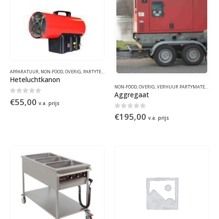
APPARATUUR
,
NON-FOOD
,
OVERIG
,
PARTYTENTEN
,
VERHUUR PARTYMATERIALEN
Heteluchtkanon
NON-FOOD
,
OVERIG
,
VERHUUR PARTYMATERIALEN
Aggregaat
0
out of 5
€
55,00
v.a. prijs
0
out of 5
€
195,00
v.a. prijs