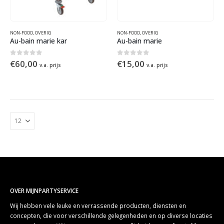
NON-FOOD
,
OVERIG
NON-FOOD
,
OVERIG
Au-bain marie kar
Au-bain marie
0
out of 5
0
out of 5
€
60,00
€
15,00
v.a. prijs
v.a. prijs
OVER MIJNPARTYSERVICE
Wij hebben vele leuke en verrassende producten, diensten en
concepten, die voor verschillende gelegenheden en op diverse locaties