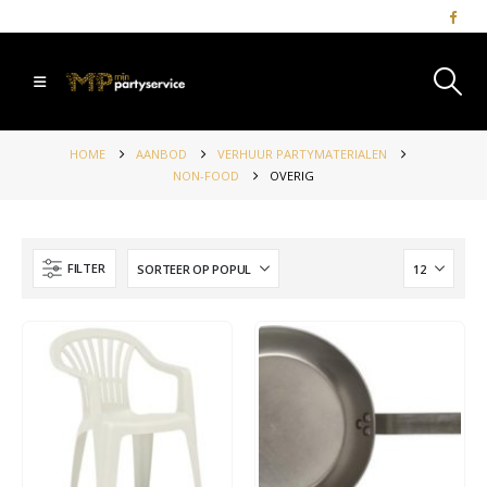
HOME
AANBOD
VERHUUR PARTYMATERIALEN
NON-FOOD
OVERIG
FILTER