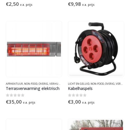
0
out of 5
0
out of 5
€
2,50
€
9,98
v.a. prijs
v.a. prijs
APPARATUUR
,
NON-FOOD
,
OVERIG
,
VERHUUR PARTYMATERIALEN
LICHT EN GELUID
,
NON-FOOD
,
OVERIG
,
VERHUUR PARTYMATERIALEN
Terrasverwarming elektrisch
Kabelhaspels
0
out of 5
0
out of 5
€
35,00
€
3,00
v.a. prijs
v.a. prijs