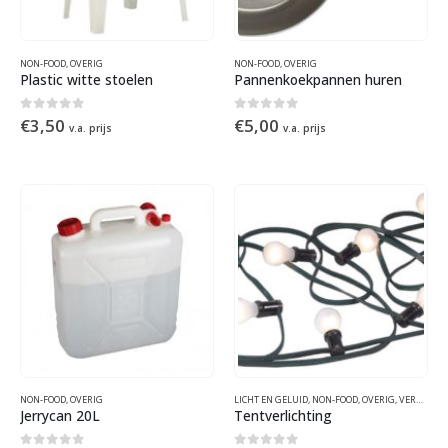
NON-FOOD
,
OVERIG
NON-FOOD
,
OVERIG
Plastic witte stoelen
Pannenkoekpannen huren
0
out of 5
0
out of 5
€
3,50
€
5,00
v.a. prijs
v.a. prijs
NON-FOOD
,
OVERIG
LICHT EN GELUID
,
NON-FOOD
,
OVERIG
,
VERHUUR PARTYMATERIALEN
Jerrycan 20L
Tentverlichting