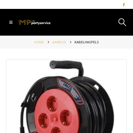
HOME
AANBOD
KABELHASPELS