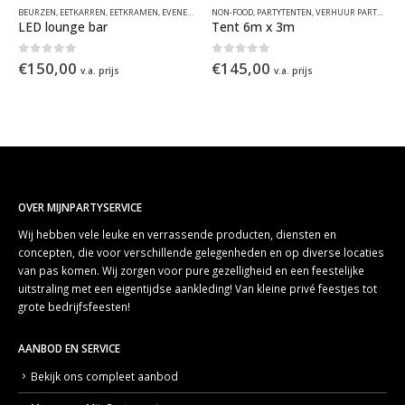
RIALEN
BEURZEN
,
EETKARREN
,
EETKRAMEN
,
EVENEMENTEN
NON-FOOD
,
KRAAMCONCEPTEN
,
PARTYTENTEN
,
KRAMEN EN HUISJES
,
VERHUUR PARTYMATERIALEN
,
NON-F
M
LED lounge bar
Tent 6m x 3m
S
0
out of 5
0
out of 5
0
€
150,00
€
145,00
€
v.a. prijs
v.a. prijs
OVER MIJNPARTYSERVICE
Wij hebben vele leuke en verrassende producten, diensten en
concepten, die voor verschillende gelegenheden en op diverse locaties
van pas komen. Wij zorgen voor pure gezelligheid en een feestelijke
uitstraling met een eigentijdse aankleding! Van kleine privé feestjes tot
grote bedrijfsfeesten!
AANBOD EN SERVICE
Bekijk ons compleet aanbod