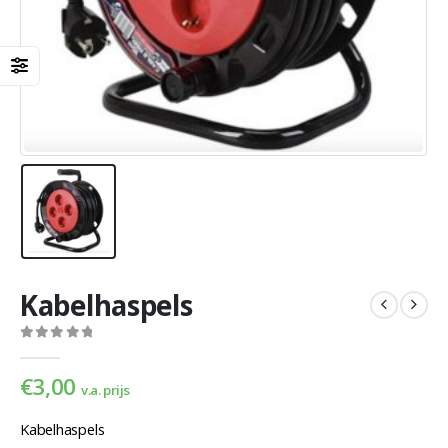
Kabelhaspels
0
out of 5
€
3,00
v.a. prijs
Kabelhaspels