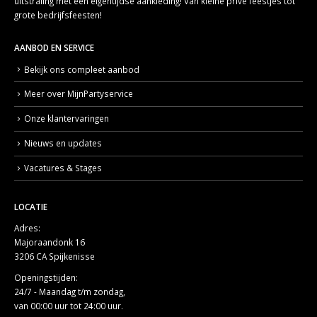
uitstraling met een eigentijdse aankleding! Van kleine privé feestjes tot
grote bedrijfsfeesten!
AANBOD EN SERVICE
Bekijk ons compleet aanbod
Meer over MijnPartyservice
Onze klantervaringen
Nieuws en updates
Vacatures & Stages
LOCATIE
Adres:
Majoraandonk 16
3206 CA Spijkenisse
Openingstijden:
24/7 - Maandag t/m zondag,
van 00:00 uur tot 24:00 uur.