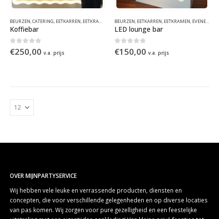
BEURZEN
,
CATERING
,
EETKARREN
,
EETKRAMEN
,
EVENEMENTEN
BEURZEN
,
EETKARREN
,
KOFFIE
,
KOFFIE
,
EETKRAMEN
,
KRAAMCONCEPTEN
,
EVENEMENTEN
Koffiebar
LED lounge bar
0
out of 5
0
out of 5
€
250,00
€
150,00
v.a. prijs
v.a. prijs
OVER MIJNPARTYSERVICE
Wij hebben vele leuke en verrassende producten, diensten en
concepten, die voor verschillende gelegenheden en op diverse locaties
van pas komen. Wij zorgen voor pure gezelligheid en een feestelijke