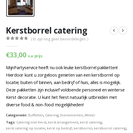
Kerstborrel catering
( Er zijn nog geen beoordelingen. )
0
out of 5
€
33,00
v.a. prijs
MijnPartyservice heeft nu ook leuke kerstborrel pakketten!
Hierdoor kunt u zorgeloos genieten van een kerstborrel op
locatie; buiten of binnen, aan bedrijf of huis, alles is mogelijk.
Deze pakketten zijn inclusief voldoende personeel en winterse
Kerst decoratie. U kunt het feest natuurlijk uitbreiden met
diverse food & non-food mogelijkheden!
Categorieën:
Buffetten
,
Catering
,
Evenementen
,
Winter
Tags:
Catering met Kerst
,
kerst arrangement
,
kerst catering
,
kerst catering op locatie
,
kerst op bedrijf
,
kerstborrel
,
kerstborrel catering
,