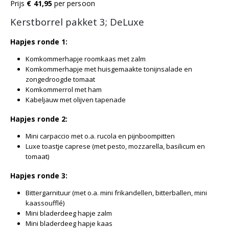
Prijs
€
41,95
per persoon
Kerstborrel pakket 3;
DeLuxe
Hapjes ronde 1:
Komkommerhapje roomkaas met zalm
Komkommerhapje met huisgemaakte tonijnsalade en
zongedroogde tomaat
Komkommerrol met ham
Kabeljauw met
olijven tapenade
Hapjes ronde 2:
Mini carpaccio met o.a. rucola en pijnboompitten
Luxe toastje caprese (met pesto, mozzarella, basilicum en
tomaat)
Hapjes ronde 3:
Bittergarnituur
(met o.a. mini frikandellen, bitterballen, mini
kaassoufflé)
Mini bladerdeeg hapje zalm
Mini bladerdeeg hapje kaas