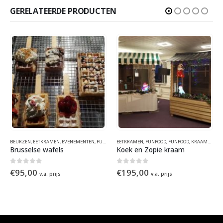
GERELATEERDE PRODUCTEN
DS
,
KOFFIE
,
GEZOND
BEURZEN
,
KOFFIE
,
GEZOND
,
EETKRAMEN
,
WINTER
,
HOLLANDS
,
EVENEMENTEN
,
MEDITERRAANS
,
FUNFOOD
,
THEMAFEESTEN & EVENEMENTEN
EETKRAMEN
,
FUNFOOD
,
KRAAMCONCEPTEN
,
FUNFOOD
,
FUNFOOD
,
WINTER
,
WINTER
,
KRAAMCONCEPTEN
Brusselse wafels
Koek en Zopie kraam
0
out of 5
0
out of 5
€
95,00
€
195,00
v.a. prijs
v.a. prijs