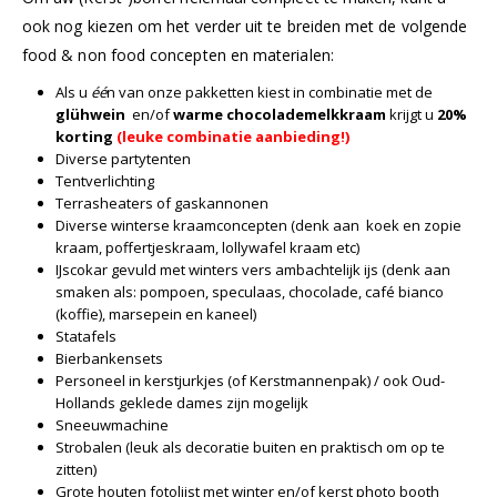
ook nog kiezen om het verder uit te breiden met de volgende
food & non food concepten en materialen:
Als u
éé
n van onze pakketten kiest in combinatie met de
glühwein
en/of
warme chocolademelk
kraam
krijgt u
20%
korting
(leuke combinatie aanbieding!)
Diverse partytenten
Tentverlichting
Terrasheaters of gaskannonen
Diverse winterse kraamconcepten (denk aan koek en zopie
kraam, poffertjeskraam, lollywafel kraam etc)
IJscokar gevuld met winters vers ambachtelijk ijs (denk aan
smaken als: pompoen, speculaas, chocolade, café bianco
(koffie), marsepein en kaneel)
Statafels
Bierbankensets
Personeel in kerstjurkjes (of Kerstmannenpak) / ook Oud-
Hollands geklede dames zijn mogelijk
Sneeuwmachine
Strobalen (leuk als decoratie buiten en praktisch om op te
zitten)
Grote houten fotolijst met winter en/of kerst photo booth