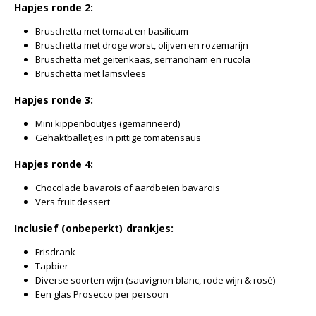
Hapjes ronde 2:
Bruschetta
met tomaat en basilicum
Bruschetta
met droge worst, olijven en rozemarijn
Bruschetta
met geitenkaas,
serranoham
en rucola
Bruschetta met lamsvlees
Hapjes ronde 3:
Mini kippenboutjes (gemarineerd)
Gehaktballetjes in pittige tomatensaus
Hapjes ronde 4:
Chocolade bavarois of aardbeien bavarois
Vers fruit dessert
Inclusief (onbeperkt) drankjes:
Frisdrank
Tapbier
Diverse soorten wijn (
sauvignon
blanc
, rode wijn & rosé)
Een glas Prosecco per persoon