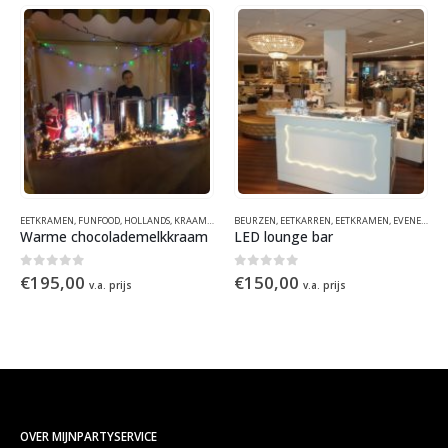
BEURZEN
,
THEMAFEESTEN & EVENEMENTEN
,
EETKARREN
,
EETKRAMEN
,
EVENEMENTEN
,
WINTER
BEURZEN
,
KRAAMCONCEPTEN
,
CATERING
,
EETKARREN
,
KRAMEN EN HUISJES
,
EETKRAMEN
,
NON
,
LED lounge bar
Koffiebar
0
out of 5
0
out of 5
€
150,00
€
250,00
v.a. prijs
v.a. prijs
OVER MIJNPARTYSERVICE