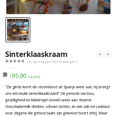
Sinterklaaskraam
( Er zijn nog geen beoordelingen. )
0
out of 5
€
195,00
v.a. prijs
“Zie ginds komt de stoomboot uit Spanje weer aan, hij brengt
ons een leuke sinterklaaskraam!” De periode van kou,
gezelligheid en lekkernijen breekt weer aan. Warme
chocolademelk drinken, schoen zetten, en een zak vol cadeaus
voor degene die gehoorzaam zijn geweest hoort erbij. Maar