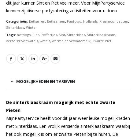
dit jaar kunnen Sint en Piet veel meer. Voor MijnPartyservice
kunnen zij diverse partycatering activiteiten voor u doen.
Categorieën:
Eetkarren
,
Eetkramen
,
Funfood
,
Hollands
,
Kraamconcepten
,
Sinterklaas
,
Winter
Tags:
hotdogs
,
Piet
,
Poffertjes
,
Sint
,
Sinterklaas
,
Sinterklaaskraam
,
verse stroopwafels
,
wafels
,
warme chocolademelk
,
Zwarte Piet
MOGELIJKHEDEN EN TARIEVEN
De sinterklaaskraam mogelijk met echte zwarte
Pieten
MijnPartyservice heeft voor dit jaar weer leuke mogelijkheden
met Sinterklaas. Een vrolijk versierde sinterklaaskraam waarbij
het ook mogelijk is om er zwarte Pieten bij te huren. De