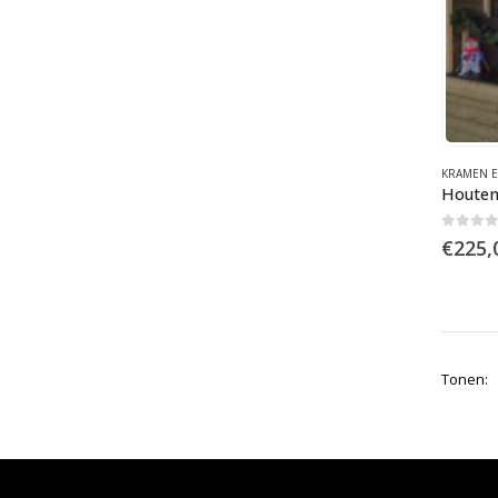
KRAMEN E
Houten
0
out 
€
225,
Tonen: