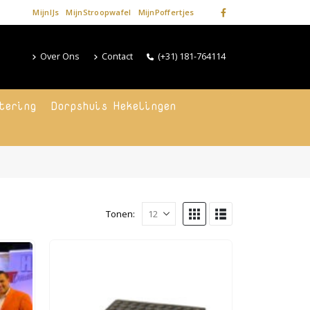
MijnIJs
MijnStroopwafel
MijnPoffertjes
Over Ons
Contact
(+31) 181-764114
tering
Dorpshuis Hekelingen
Tonen: