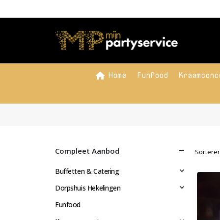
Home
Funfood
Kraamconc
Compleet Aanbod
Sorteren
Buffetten & Catering
Dorpshuis Hekelingen
Funfood