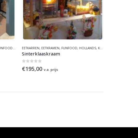
UNFOOD
INTER
,
HOLLANDS
EETKARREN
,
KRAAMCONCEPTEN
,
EETKRAMEN
,
FUNFOOD
,
WINTER
,
,
ZOMER
HOLLANDS
,
KRAAMCONCEPTEN
,
SINT
Sinterklaaskraam
0
out of 5
€
195,00
v.a. prijs