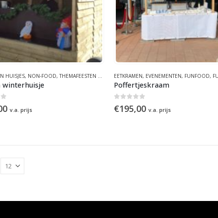
N HUISJES
,
NON-FOOD
,
THEMAFEESTEN & EVENEMENTEN
EETKRAMEN
,
VERHUUR PARTYMATERIALEN
,
EVENEMENTEN
,
FUNFOOD
,
,
F
W
 winterhuisje
Poffertjeskraam
of 5
0
out of 5
00
€
195,00
v.a. prijs
v.a. prijs