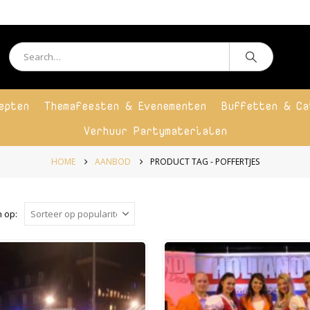
epten
Themafeesten & Evenementen
Buffetten & Ca
Verhuur Partymaterialen
HOME
AANBOD
PRODUCT TAG -
POFFERTJES
 op: