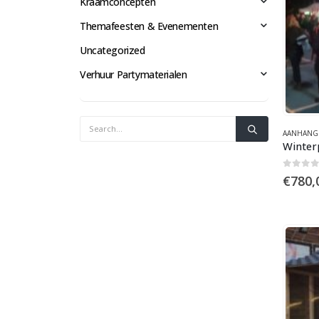
Kraamconcepten
Themafeesten & Evenementen
Uncategorized
Verhuur Partymaterialen
AANHANG
Winter
0
out 
€
780,