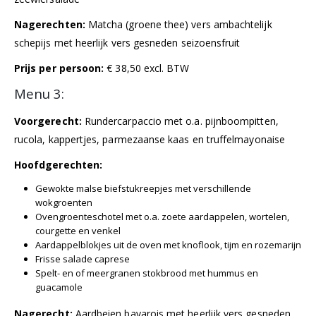
Nagerechten:
Matcha (groene thee) vers ambachtelijk
schepijs met heerlijk vers gesneden seizoensfruit
Prijs per persoon:
€ 38,50 excl. BTW
Menu 3:
Voorgerecht:
Rundercarpaccio met o.a. pijnboompitten,
rucola, kappertjes, parmezaanse kaas en truffelmayonaise
Hoofdgerechten:
Gewokte malse biefstukreepjes met verschillende
wokgroenten
Ovengroenteschotel met o.a. zoete aardappelen, wortelen,
courgette en venkel
Aardappelblokjes uit de oven met knoflook, tijm en rozemarijn
Frisse salade caprese
Spelt- en of meergranen stokbrood met hummus en
guacamole
Nagerecht:
Aardbeien bavarois met heerlijk vers gesneden