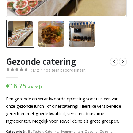
Gezonde catering
( Er zijn nog geen beoordelingen. )
0
out of 5
€
16,75
v.a. prijs
Een gezonde en verantwoorde oplossing voor u is een van
onze gezonde lunch- of dinercatering! Heerlijke vers bereide
gerechten met goede kwaliteit, verse en duurzame
ingrediënten. Mogelijk voor zowel kleine als grote groepen.
Categorieën:
Buffetten
,
Catering
,
Evenementen
,
Gezond
,
Gezond
,