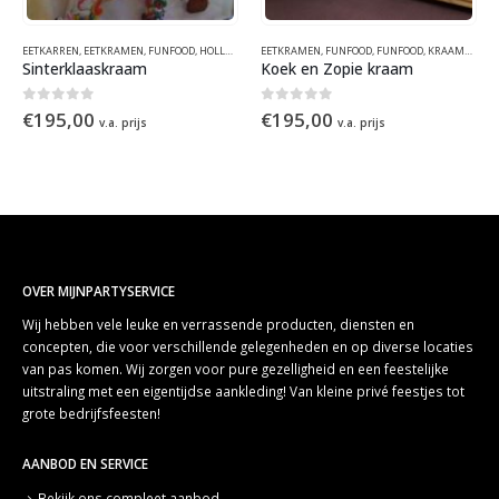
DS
,
KOFFIE
EETKARREN
,
KOFFIE
,
,
EETKRAMEN
WINTER
,
EVENEMENTEN
,
FUNFOOD
,
GEZOND
,
HOLLANDS
,
GEZOND
,
KRAAMCONCEPTEN
EETKRAMEN
,
SEAFOOD
,
SEAFOOD
,
FUNFOOD
,
SINTERKLAAS
,
UNCATEGORIZED
,
FUNFOOD
,
WINTER
,
KRAAMCONCEPTEN
,
WINTER
,
Sinterklaaskraam
Koek en Zopie kraam
0
out of 5
0
out of 5
€
195,00
€
195,00
v.a. prijs
v.a. prijs
OVER MIJNPARTYSERVICE
Wij hebben vele leuke en verrassende producten, diensten en
concepten, die voor verschillende gelegenheden en op diverse locaties
van pas komen. Wij zorgen voor pure gezelligheid en een feestelijke
uitstraling met een eigentijdse aankleding! Van kleine privé feestjes tot
grote bedrijfsfeesten!
AANBOD EN SERVICE
Bekijk ons compleet aanbod