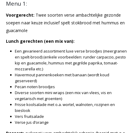
Menu 1:
Voorgerecht:
Twee soorten verse ambachtelijke gezonde
soepen naar keuze inclusief spelt stokbrood met hummus en
guacamole
Lunch gerechten (een mix van):
Een gevarieerd assortiment luxe verse broodjes (meergranen
en spelt-brood) (enkele voorbeelden: runder carpaccio, pesto
kip en guacamole, hummus met gegrilde paprika, tomaat-
mozzarella etc.)
Havermout pannenkoeken met banaan (wordt koud
geserveerd)
Pecan noten broodjes
Diverse soorten mini wraps (een mix van vlees, vis en
vegetarisch met groenten)
Frisse koolsalade met o.a. wortel, walnoten, rozijnen en
bieslook
Vers fruitsalade
Verse jus d’orange