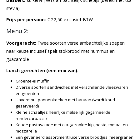
Dessert:
suikervrij vers ambachtelijk schepijs (bereid met o.a.
stevia)
Prijs per persoon:
€ 22,50 exclusief BTW
Menu 2:
Voorgerecht:
Twee soorten verse ambachtelijke soepen
naar keuze inclusief spelt stokbrood met hummus en
guacamole
Lunch gerechten (een mix van):
Groente-ei muffin
Diverse soorten sandwiches met verschillende vleeswaren
en groenten
Havermout pannenkoeken met banaan (wordt koud
geserveerd)
Kleine schaaltjes heerlijke malse rijk gegarneerde
rundercarpaccio
Koude pastasalade met o.a. gerookte kip, pesto, tomaat en
mozzarella
Een gevarieerd assortiment luxe verse broodjes (meergranen