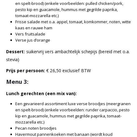
en spelt-brood) (enkele voorbeelden: pulled chicken/pork,
pesto kip en guacamole, hummus met gegrilde paprika,
tomaat-mozzarella etc.)
Frisse salade met o.a. appel, tomaat, komkommer, noten, witte
kaas en rauwe ham
Vers fruitsalade
Verse jus d’orange
Dessert:
suikervrij vers ambachtelijk schepijs (bereid met o.a.
stevia)
Prijs per persoon:
€ 26,50 exclusief BTW
Menu 3:
Lunch gerechten (een mix van):
Een gevarieerd assortiment luxe verse broodjes (meergranen
en spelt-brood) (enkele voorbeelden: runder carpaccio, pesto
kip en guacamole, hummus met gegrilde paprika, tomaat-
mozzarella etc.)
Pecan noten broodjes
Havermout pannenkoeken met banaan (wordt koud