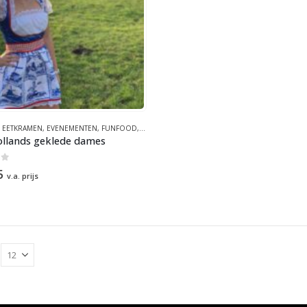
,
EETKRAMEN
,
EVENEMENTEN
,
FUNFOOD
,
FUNFOOD
,
HOLLANDS
,
KRAAMCONCEPTEN
,
THE
llands geklede dames
of 5
5
v.a. prijs