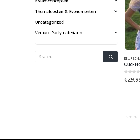
Kraamconcepten
Themafeesten & Evenementen
Uncategorized
Verhuur Partymaterialen
BEURZEN
Oud-Ho
0
out 
€
29,9
Tonen: