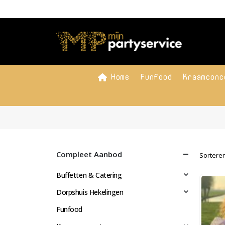
Home
Funfood
Kraamconc
Compleet Aanbod
Sorteren
Buffetten & Catering
Dorpshuis Hekelingen
Funfood