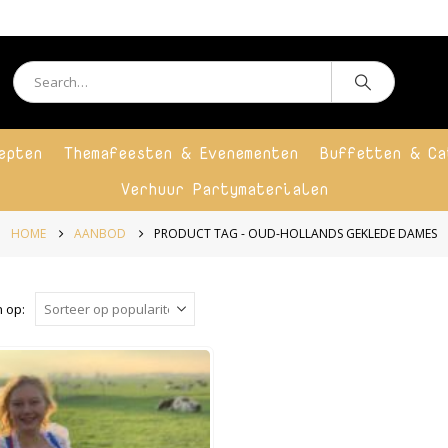
epten
Themafeesten & Evenementen
Buffetten & Ca
Verhuur Partymaterialen
HOME
AANBOD
PRODUCT TAG -
OUD-HOLLANDS GEKLEDE DAMES
 op: