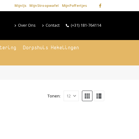
MijnIJs
MijnStroopwafel
MijnPoffertjes
Over Ons
Contact
(+31) 181-764114
tering
Dorpshuis Hekelingen
Tonen: