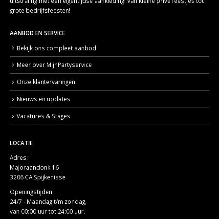
uitstraling met een eigentijdse aankleding! Van kleine privé feestjes tot
grote bedrijfsfeesten!
AANBOD EN SERVICE
Bekijk ons compleet aanbod
Meer over MijnPartyservice
Onze klantervaringen
Nieuws en updates
Vacatures & Stages
LOCATIE
Adres:
Majoraandonk 16
3206 CA Spijkenisse
Openingstijden:
24/7 - Maandag t/m zondag,
van 00:00 uur tot 24:00 uur.