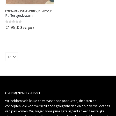
EETKRAMEN
,
EVENEMENTEN
,
FUNFOOD
,
FUNFOOD
,
HOLLANDS
,
KRAAMCONCEPTEN
,
WINTER
,
ZOMER
Poffertjeskraam
0
out of 5
€
195,00
v.a. prijs
OVER MIJNPARTYSERVICE
Wij hebben vele leuke en verrassende producten, diensten en
concepten, die voor verschillende gelegenheden en op diverse locaties
van pas komen. Wij zorgen voor pure gezelligheid en een feestelijke