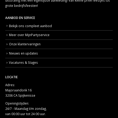
uitstraling met een eigentijdse aankleding! Van kleine privé feestjes tot
grote bedrijfsfeesten!
AANBOD EN SERVICE
Bekijk ons compleet aanbod
Meer over MijnPartyservice
Onze klantervaringen
Nieuws en updates
Vacatures & Stages
LOCATIE
Adres:
Majoraandonk 16
3206 CA Spijkenisse
Openingstijden:
24/7 - Maandag t/m zondag,
van 00:00 uur tot 24:00 uur.