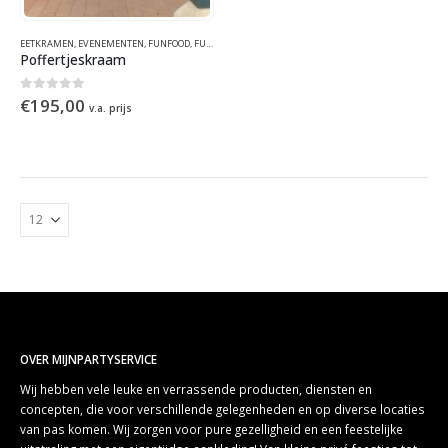
EETKRAMEN
,
EVENEMENTEN
,
FUNFOOD
,
FUNFOOD
,
HOLLANDS
,
KRAAMCONCEPTEN
,
WINTER
,
ZOMER
Poffertjeskraam
0
out of 5
€
195,00
v.a. prijs
OVER MIJNPARTYSERVICE
Wij hebben vele leuke en verrassende producten, diensten en
concepten, die voor verschillende gelegenheden en op diverse locaties
van pas komen. Wij zorgen voor pure gezelligheid en een feestelijke