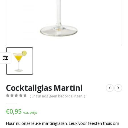
Cocktailglas Martini
( Er zijn nog geen beoordelingen. )
0
out of 5
€
0,95
v.a. prijs
Huur nu onze leuke martiniglazen. Leuk voor feesten thuis om