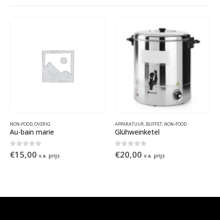
APPARATUUR
,
BUFFET
,
NON-FOOD
APPARATUUR
,
NON-FOOD
Glühweinketel
Kleine vriezer
0
out of 5
0
out of 5
€
20,00
€
20,00
v.a. prijs
v.a. prijs