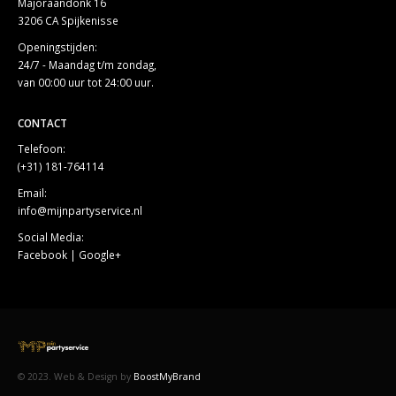
Majoraandonk 16
3206 CA Spijkenisse
Openingstijden:
24/7 - Maandag t/m zondag,
van 00:00 uur tot 24:00 uur.
CONTACT
Telefoon:
(+31) 181-764114
Email:
info@mijnpartyservice.nl
Social Media:
Facebook
|
Google+
© 2023. Web & Design by
BoostMyBrand