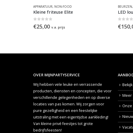
APPARATUUR
,
NON-FOOD
BEURZEN
Kleine friteuse Elite
LED lo
0
out of 5
0
out 
€
25,00
€
150,
v.a. prijs
OVER MIJNPARTYSERVICE
AANBOD
Wij hebben vele leuke en verrassende
Bekij
producten, diensten en concepten, die voor
Meer 
verschillende gelegenheden en op diverse
locaties van pas komen. Wij zorgen voor
Onze 
pure gezelligheid en een feestelijke
Nieuw
uitstraling met een eigentijdse aankleding!
Van kleine privé feestjes tot grote
Vacat
bedrijfsfeesten!