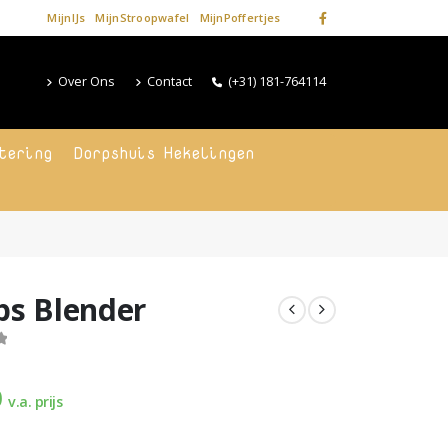
MijnIJs
MijnStroopwafel
MijnPoffertjes
Over Ons
Contact
(+31) 181-764114
tering
Dorpshuis Hekelingen
ips Blender
f 5
0
v.a. prijs