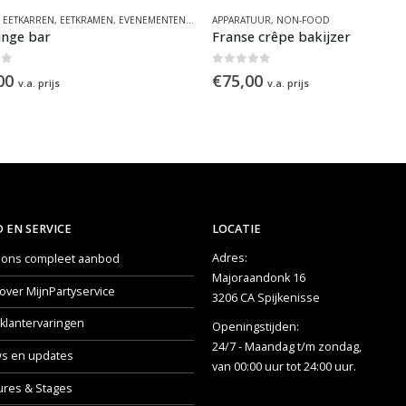
,
EETKARREN
,
EETKRAMEN
,
EVENEMENTEN
,
KRAAMCONCEPTEN
APPARATUUR
,
NON-FOOD
,
KRAMEN EN HUISJES
,
NON
unge bar
Franse crêpe bakijzer
of 5
0
out of 5
00
€
75,00
v.a. prijs
v.a. prijs
 EN SERVICE
LOCATIE
Adres:
k ons compleet aanbod
Majoraandonk 16
over MijnPartyservice
3206 CA Spijkenisse
klantervaringen
Openingstijden:
24/7 - Maandag t/m zondag,
s en updates
van 00:00 uur tot 24:00 uur.
ures & Stages