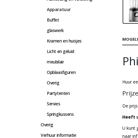
Apparatuur
Buffet
glaswerk
MOGELI
Kramen en huisjes
Licht en geluid
Ph
meubilair
Opblaasfiguren
Huur ee
Overig
Prijz
Partytenten
Servies
De prij
Springkussens
Heeft 
Overig
U kunt 
Verhuur informatie
naar
in