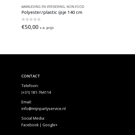
-FOOD
,
THEMAFEESTEN & EVENEMENTEN
AANKLEDING EN VERSIERING
,
VERHUUR PARTYMATERIALEN
,
NON-FOOD
APPARATUUR
,
NO
Polyester/plastic ijsje 140 cm
Poffertjesba
0
out of 5
0
out of 5
€
50,00
€
35,00
v.a. prijs
v.a. p
CONTACT
Telefoon:
(+31) 181-764114
Email:
info@mijnpartyservice.nl
Social Media:
Facebook
|
Google+