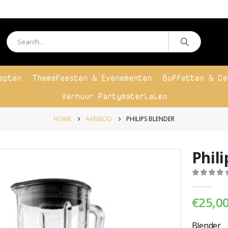
epten
Themafeesten & Evenementen
Buffetten & Ca
Verhuur Partymaterialen
HOME
AANBOD
PHILIPS BLENDER
Phil
0
out o
€
25,0
Blender