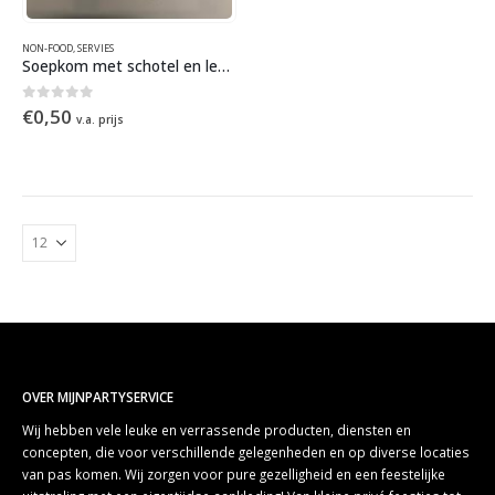
NON-FOOD
,
SERVIES
Soepkom met schotel en lepel
0
out of 5
€
0,50
v.a. prijs
OVER MIJNPARTYSERVICE
Wij hebben vele leuke en verrassende producten, diensten en
concepten, die voor verschillende gelegenheden en op diverse locaties
van pas komen. Wij zorgen voor pure gezelligheid en een feestelijke