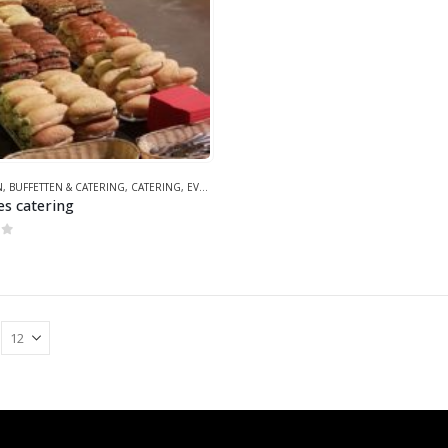
N
,
BUFFETTEN & CATERING
,
CATERING
,
EVENEMENTEN
,
GEZOND
,
GEZOND
es catering
of 5