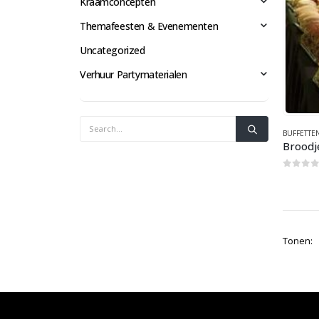
Kraamconcepten
Themafeesten & Evenementen
Uncategorized
Verhuur Partymaterialen
BUFFETTE
Broodj
0
out 
Tonen: