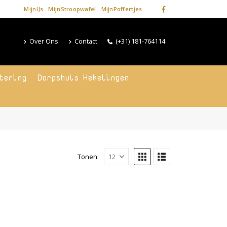
MijnIJs
MijnStroopwafel
MijnPoffertjes
Over Ons
Contact
(+31) 181-764114
tering
Dorpshuis Hekelingen
Tonen: