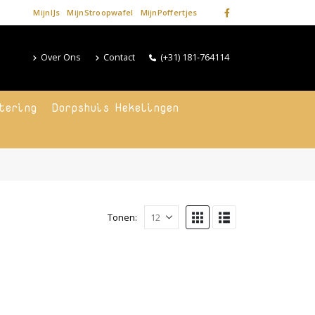
MijnIJs
MijnStroopwafel
MijnPoffertjes
Over Ons
Contact
(+31) 181-764114
tering
Dorpshuis Hekelingen
Tonen: