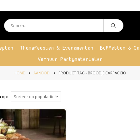
epten
Themafeesten & Evenementen
Buffetten & Ca
Verhuur Partymaterialen
HOME
AANBOD
PRODUCT TAG -
BROODJE CARPACCIO
 op: