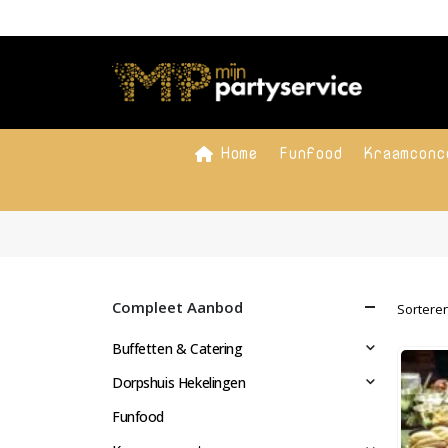
Home
Funfood
Kraamconc
Compleet Aanbod
Sorteren
Buffetten & Catering
Dorpshuis Hekelingen
Funfood