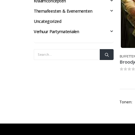
Kraamconcepten
Themafeesten & Evenementen
Uncategorized
Verhuur Partymaterialen
BUFFETTE
Broodj
0
out 
Tonen: