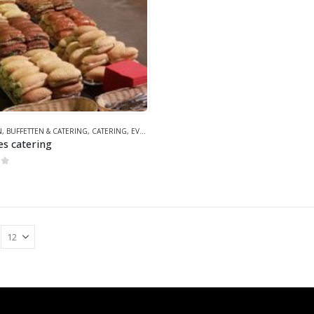
N
,
BUFFETTEN & CATERING
,
CATERING
,
EVENEMENTEN
,
GEZOND
,
GEZOND
es catering
of 5