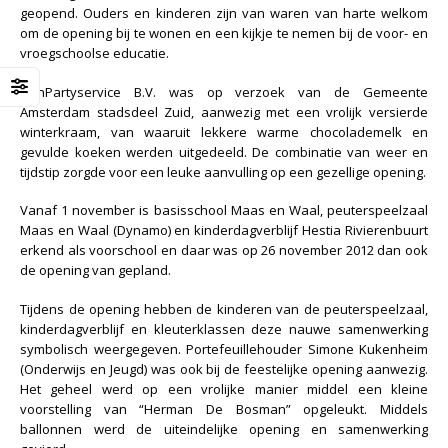
geopend. Ouders en kinderen zijn van waren van harte welkom
om de opening bij te wonen en een kijkje te nemen bij de voor- en
vroegschoolse educatie.
MijnPartyservice B.V. was op verzoek van de Gemeente
Amsterdam stadsdeel Zuid, aanwezig met een vrolijk versierde
winterkraam, van waaruit lekkere warme chocolademelk en
gevulde koeken werden uitgedeeld. De combinatie van weer en
tijdstip zorgde voor een leuke aanvulling op een gezellige opening.
Vanaf 1 november is basisschool Maas en Waal, peuterspeelzaal
Maas en Waal (Dynamo) en kinderdagverblijf Hestia Rivierenbuurt
erkend als voorschool en daar was op 26 november 2012 dan ook
de opening van gepland.
Tijdens de opening hebben de kinderen van de peuterspeelzaal,
kinderdagverblijf en kleuterklassen deze nauwe samenwerking
symbolisch weergegeven. Portefeuillehouder Simone Kukenheim
(Onderwijs en Jeugd) was ook bij de feestelijke opening aanwezig.
Het geheel werd op een vrolijke manier middel een kleine
voorstelling van “Herman De Bosman” opgeleukt. Middels
ballonnen werd de uiteindelijke opening en samenwerking