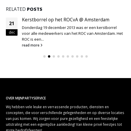
RELATED
POSTS
Kerstborrel op het ROCvA @ Amsterdam
21
Donderdag 19 december 2013 was er een kerstborrel
dec
voor alle medewerkers van het ROC van Amsterdam.
Het
ROC is een...
read more
OVER MIJNPARTYSERVICE
Wij hebben vele leuke en verrassende producten, diensten en
concepten, die voor verschillende gelegenheden en op diverse locaties
van pas komen. Wij zorgen voor pure gezelligheid en een feestelijke
uitstraling met een eigentijdse aankleding! Van kleine privé feestjes tot
grote bedrijfsfeesten!