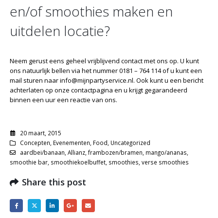
en/of smoothies maken en
uitdelen locatie?
Neem gerust eens geheel vrijblijvend contact met ons op. U kunt
ons natuurlijk bellen via het nummer 0181 – 764 114 of u kunt een
mail sturen naar
info@mijnpartyservice.nl
. Ook kunt u een bericht
achterlaten op onze
contactpagina
en u krijgt gegarandeerd
binnen een uur een reactie van ons.
20 maart, 2015
Concepten
,
Evenementen
,
Food
,
Uncategorized
aardbei/banaan
,
Allianz
,
frambozen/bramen
,
mango/ananas
,
smoothie bar
,
smoothiekoelbuffet
,
smoothies
,
verse smoothies
Share this post