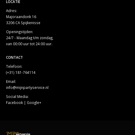
Majoraandonk 16
3206 CA Spijkenisse
Openingstijden:
24/7 - Maandag t/m zondag,
van 00:00 uur tot 24:00 uur.
CONTACT
Telefoon:
(+31) 181-764114
Email:
info@mijnpartyservice.nl
Social Media:
Facebook
|
Google+
© 2023. Web & Design by
BoostMyBrand