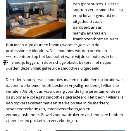
een groot succes. Diverse
soorten verse smoothies zijn
er op locatie gemaakt en
uitgedeeld zoals;
aardbei/banaan,
mango/ananas en
frambozen/bramen. Vers
fruit met o.a. yoghurt en honing wordt er gemixt in de
professionele blenders. De smoothies worden bereid en
gepresenteerd op het koelbuffet waar wij de smoothies in het
crushed ijs leggen. In doorzichtige plastic bekers met rietjes
worden deze vrolijk gekleurde smoothies uitgedeeld.
De reden voor verse smoothies maken en uitdelen op locatie was
dat een werknemer heeft besloten vrijwillig het bedrijf Allianz te
verlaten. Als blijk van waardering voor de fijne jaren zijn er deze
dag voor alle collega’s smoothies getrakteerd. Het bedrijf
Allianz
is
een topverzekeraar met een sterke positie in de markten;
schadeverzekeringen, levensverzekeringen en
vermogensbeheer. Zowel voor particulieren als bedrijven hebben
zij een breed pakket van verzekeringen.