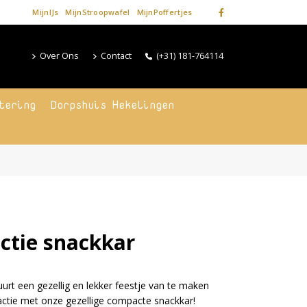
MijnIJs
MijnStroopwafel
MijnPoffertjes
Over Ons
Contact
(+31) 181-764114
tering
Dorpshuis Hekelingen
actie snackkar
uurt een gezellig en lekker feestje van te maken
actie met onze gezellige compacte snackkar!