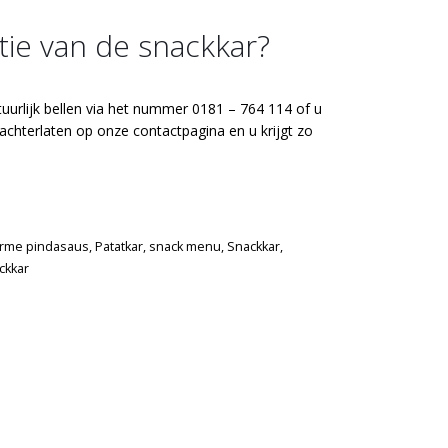
ctie van de snackkar?
uurlijk bellen via het nummer 0181 – 764 114 of u
t achterlaten op onze
contactpagina
en u krijgt zo
arme pindasaus
,
Patatkar
,
snack menu
,
Snackkar
,
ckkar