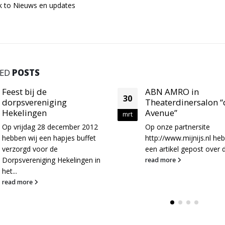
 to Nieuws en updates
TED
POSTS
ABN AMRO in
L’Ambiance vrijdag 
07
Theaterdinersalon “de
maart 2012 @ Club 
Avenue”
mrt
Aanstaande vrijdag 09 
Op onze partnersite
2012 is MijnPartyservice
http://www.mijnijs.nl
hebben wij
aanwezig bij het feest
een artikel gepost over de...
L'Ambiance in club Vie in
read more
Rotterdam. In vervolg op 
read more