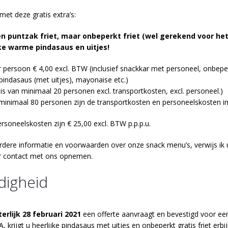
met deze gratis extra’s:
én puntzak friet, maar onbeperkt friet (wel gerekend voor he
jke warme pindasaus en uitjes!
er persoon € 4,00 excl. BTW (inclusief snackkar met personeel, onbeper
indasaus (met uitjes), mayonaise etc.)
sis van minimaal 20 personen excl. transportkosten, excl. personeel.)
 minimaal 80 personen zijn de transportkosten en personeelskosten in
rsoneelskosten zijn € 25,00 excl. BTW p.p.p.u.
rdere informatie en voorwaarden over onze snack menu’s, verwijs ik 
r
contact
met ons opnemen.
digheid
terlijk 28 februari 2021
een offerte aanvraagt en bevestigd voor ee
 krijgt u heerlijke pindasaus met uitjes en onbeperkt gratis friet erbij