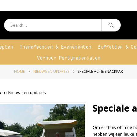
epten
Themafeesten & Evenementen
Buffetten & Ca
Verhuur Partymaterialen
HOME
NIEUWS EN UPDATES
SPECIALE ACTIE SNACKKAR
 to Nieuws en updates
Speciale 
Om er thuis of in de b
hebben wij een leuke 