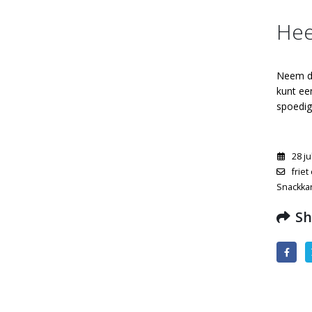
Hee
Neem da
kunt ee
spoedig
28 ju
friet
Snackka
Sh