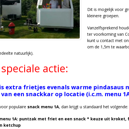
Dit is mogelijk voor g
kleinere groepen.
Vanzelfsprekend houd
ter voorkoming van Cor
kunt u
contact
met ons
om de 1,5m te waarbor
deelte natuurlijk).
speciale actie:
is extra frietjes evenals warme pindasaus m
 van een snackkar op locatie (i.c.m. menu 1A
 voor populaire
snack menu 1A
, dan krijgt u standaard het volgende:
menu 1A: puntzak met friet en een snack * keuze uit kroket, 
en ketchup