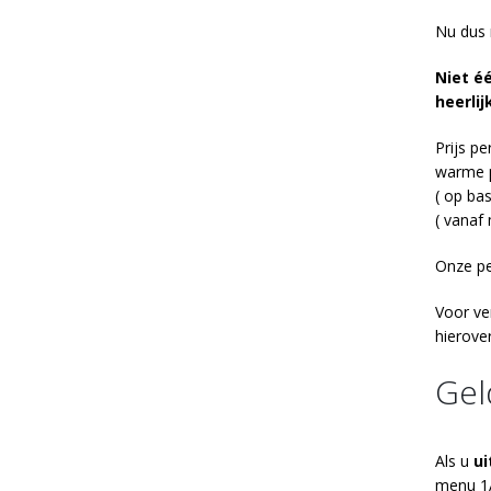
Nu dus 
Niet é
heerli
Prijs p
warme p
( op ba
( vanaf
Onze pe
Voor ve
hierove
Gel
Als u
ui
menu 1A,