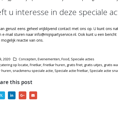
ft u interesse in deze speciale a
n gerust eens geheel vrijblijvend contact met ons op. U kunt ons nat
n e-mail sturen naar
info@mijnpartyservice.nl
. Ook kunt u een berich
 mogelijk reactie van ons.
li, 2020
Concepten
,
Evenementen
,
Food
,
Speciale acties
 catering op locatie
,
Frietkar
,
Frietkar huren
,
gratis friet
,
gratis uitjes
,
gratis w
r huren
,
snackmenu speciale actie
,
Speciale actie frietkar
,
Speciale actie sna
are this post