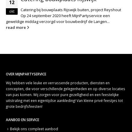
12
Catering bij bouwplaats Rijswijk buiten, project Reyshout
okt
Op 24 september 2020 heeft MijnPartyservice een
geweldige middag verzorgd voor bouwbedrijf de Langen...
read more
OVER MIJNPARTYSERVICE
Wij hebben vele leuke en verrassende producten, diensten en
concepten, die voor verschillende gelegenheden en op diverse locaties
van pas komen. Wij zorgen voor pure gezelligheid en een feestelijke
uitstraling met een eigentijdse aankleding! Van kleine privé feestjes tot
grote bedrijfsfeesten!
AANBOD EN SERVICE
Bekijk ons compleet aanbod