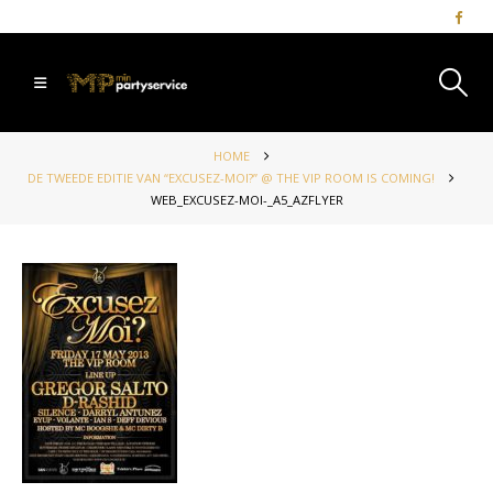
HOME
DE TWEEDE EDITIE VAN “EXCUSEZ-MOI?” @ THE VIP ROOM IS COMING!
WEB_EXCUSEZ-MOI-_A5_AZFLYER